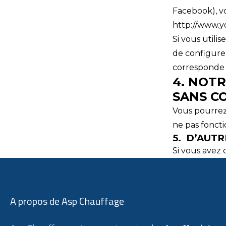
Facebook), vo
http://www.y
Si vous utili
de configure
corresponde 
4. NOTR
SANS CO
Vous pourrez 
ne pas fonct
5. D’AUTR
Si vous avez 
A propos de
Asp Chauffage