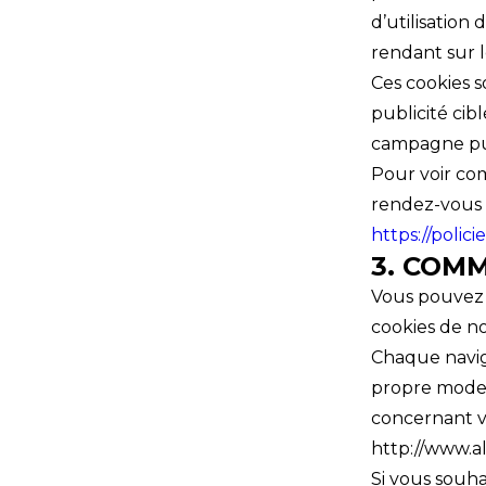
d’utilisation
rendant sur le
Ces cookies s
publicité cib
campagne pub
Pour voir com
rendez-vous s
https://polic
3. COM
Vous pouvez 
cookies de no
Chaque naviga
propre mode 
concernant vo
http://www.al
Si vous souh