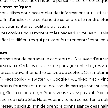
te de notre Site aux fins de le personnaliser en conséqu
 statistiques
ont utilisés pour rassembler des informations sur l’utilis
e afin d’améliorer le contenu de celui-ci, de le rendre pl
 d’augmenter sa facilité d’utilisation.
ces cookies nous montrent les pages du Site les plus vis
tifier les difficultés qui peuvent être rencontrées au cou
ers
permettent de partager le contenu du Site avec d’autre
ux sociaux. Certains boutons de partage sont intégrés via
tierces pouvant émettre ce type de cookies. C’est notam
« Facebook », « Twitter », « Google + », LinkedIn et « Pint
sociaux fournissant un tel bouton de partage sont susce
er grâce à ce bouton, même si vous n’avez pas utilisé ce 
ation de notre Site. Nous vous invitons à consulter la poli
 réseaux sociaux afin de prendre connaissance des finali