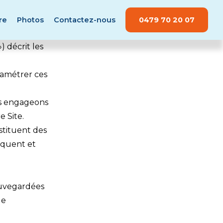
0479 70 20 07
re
Photos
Contactez-nous
) décrit les
aramétrer ces
us engageons
e Site.
nstituent des
liquent et
sauvegardées
le