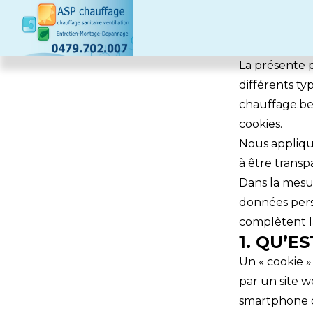
La présente po
différents ty
chauffage.be 
cookies.
Nous appliqu
à être transp
Dans la mesur
données perso
complètent l
1. QU’E
Un « cookie »
par un site w
smartphone d