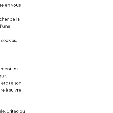
age en vous
cher de la
 d’une
 cookies,
oment les
eur.
etc.) à son
re à suivre
le, Criteo ou