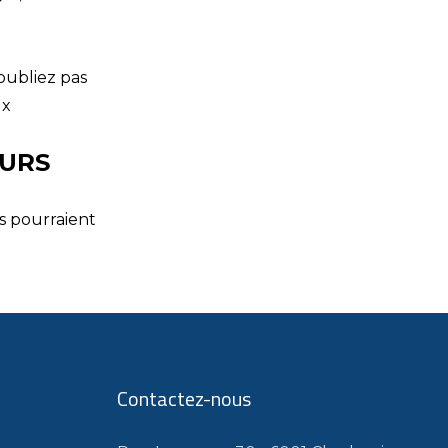
’oubliez pas
ux
OURS
s pourraient
Contactez-nous