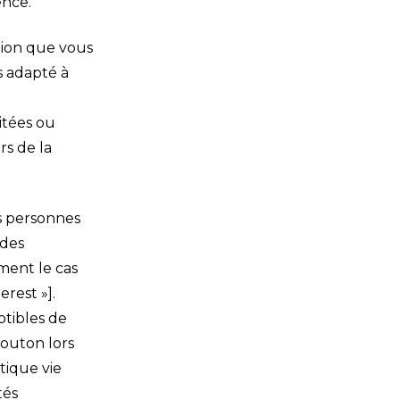
ence.
ation que vous
us adapté à
itées ou
rs de la
s personnes
 des
ment le cas
erest »].
ptibles de
bouton lors
tique vie
tés