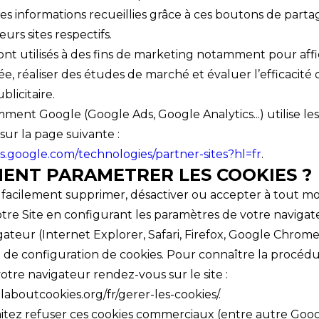
 des informations recueillies grâce à ces boutons de part
urs sites respectifs.
ont utilisés à des fins de marketing notamment pour affi
lée, réaliser des études de marché et évaluer l’efficacité
licitaire.
ment Google (Google Ads, Google Analytics...) utilise les
ur la page suivante :
ies.google.com/technologies/partner-sites?hl=fr
.
MENT PARAMETRER LES COOKIES ?
facilement supprimer, désactiver ou accepter à tout m
tre Site en configurant les paramètres de votre navigat
teur (Internet Explorer, Safari, Firefox, Google Chrome 
de configuration de cookies. Pour connaître la procédu
tre navigateur rendez-vous sur le site :
laboutcookies.org/fr/gerer-les-cookies/.
aitez refuser ces cookies commerciaux (entre autre Goog