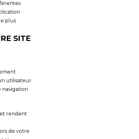
fférentes
plication
re plus
RE SITE
ctement
 utilisateur.
e navigation
 et rendent
ors de votre