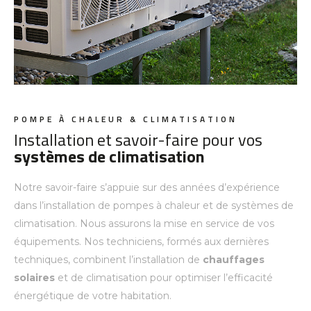
POMPE À CHALEUR & CLIMATISATION
Installation et savoir-faire pour vos
systèmes de climatisation
Notre savoir-faire s’appuie sur des années d’expérience
dans l’installation de pompes à chaleur et de systèmes de
climatisation. Nous assurons la mise en service de vos
équipements. Nos techniciens, formés aux dernières
techniques, combinent l’installation de
chauffages
solaires
et de climatisation pour optimiser l’efficacité
énergétique de votre habitation.