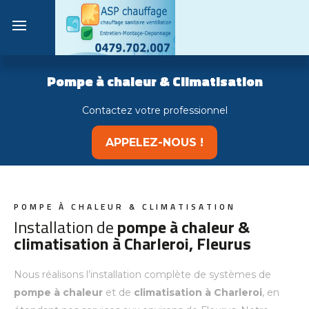
Close
men
Pompe à chaleur & Climatisation
Contactez votre professionnel
APPELEZ-NOUS !
POMPE À CHALEUR & CLIMATISATION
Installation de
pompe à chaleur &
climatisation à Charleroi, Fleurus
Nous réalisons l’installation complète de systèmes de
pompe à chaleur
et de
climatisation à Charleroi
, en